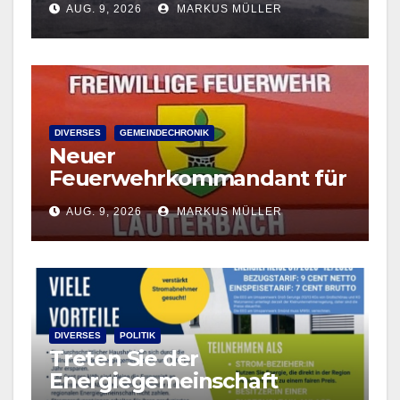
AUG. 9, 2026
MARKUS MÜLLER
August
DIVERSES
GEMEINDECHRONIK
Neuer
Feuerwehrkommandant für
Lauterbach – Neuwahl
AUG. 9, 2026
MARKUS MÜLLER
Anfang September geplant!
DIVERSES
POLITIK
Treten Sie der
Energiegemeinschaft