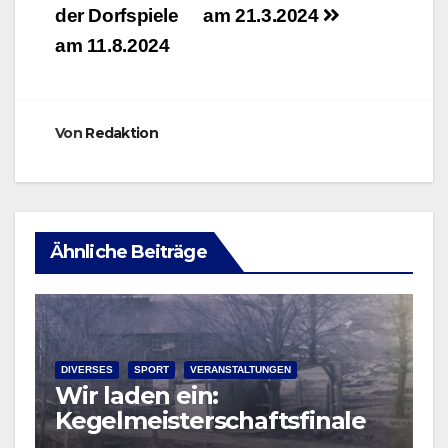
der Dorfspiele
am 21.3.2024
am 11.8.2024
Von
Redaktion
Ähnliche Beiträge
DIVERSES
SPORT
VERANSTALTUNGEN
Wir laden ein:
Kegelmeisterschaftsfinale
und Preiskegeln am 15.