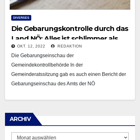
DIVERSES
Die Gebarungskontrolle durch das
Land NÖ: Alles ist schlimmer als
OKT. 12, 2022
REDAKTION
gedacht.
Die Gebarungseinschau der
Gemeindekontrollbehörde In der
Gemeinderatssitzung gab es auch einen Bericht der
Gebarungseinschau des Amts der NÖ
Landesregierung. Dieses Amt hat unter anderem die
Aufgabe zu überprüfen, ob die…
ARCHIV
ARCHIV